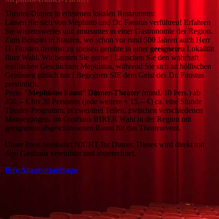
Theater-Dinner in erlesenen lokalen Restaurants:
Lassen Sie sich von Mephisto und Dr. Faustus verführen! Erfahren
Sie wissenswertes und amüsantes in einer Gastronomie der Region.
Zum Beispiel in Staufen, wo schon vor rund 500 Jahren auch Herr
D. Fausten dereinst zu speisen geruhte in einer
geeigneten
Lokalität
Ihrer Wahl. Wir beraten Sie gerne ! Lauschen Sie den wahrhaft
teuflischen Geschichten Mephistos, während Sie sich an höllischen
Genüssen gütlich tun ! Begegnen SIE dem Geist des Dr. Faustus
persönlich.
Preis:
"Mephistos Faust
"
Dinner-Theater
(mind. 10 Pers.) ab
450,-- € bis 20 Personen (jede weitere + 15,-- €) ca. eine Stunde
Theater-Programm, in zwei/drei Teilen, zwischen verschiedenen
Menuegängen. Im Gasthaus IHRER Wahl in der Region mit
geeignetem abgeschlossenen Raum für das Theaterevent.
Unser Preis beinhaltet NICHT Ihr Dinner. Dieses wird direkt mit
dem Gasthaus vereinbart und abgerechnet.
Ihre Angebotsanfrage