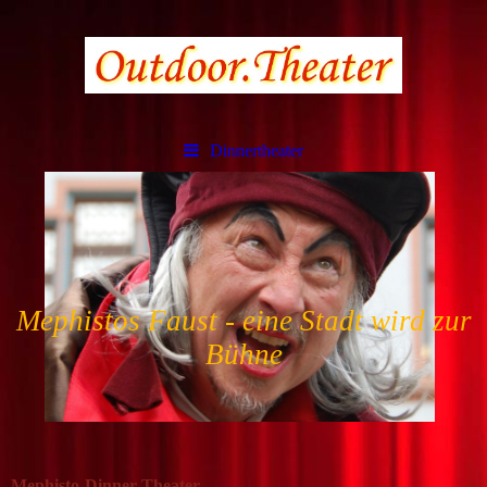
Dinnertheater
Mephistos Faust - eine Stadt wird zur
Bühne
Mephisto-Dinner-Theater